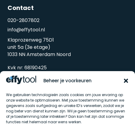
Contact
020-2807802
info@effytool.nl
Klaprozenweg 75D1
unit 5a (3e etage)
1033 NN Amsterdam Noord
Kvk nr: 68190425
Btw nr: 857338298B01
Beheer je voorkeuren
We gebruiken technologieën zoals cookies om jouw ervaring op
onze website te optimaliseren. Met jouw toestemming kunnen we
gegevens zoals surfgedrag en unieke ID’s verwerken, zodat we je
nog beter van dienst kunnen zijn. Wil je geen toestemming geven
of je toestemming later intrekken? Dan kan het zijn dat sommige
functies niet helemaal naar wens werken.