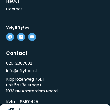
Nieuws
Contact
Volg Effytool
Contact
020-2807802
info@effytool.nl
Klaprozenweg 75D1
unit 5a (3e etage)
1033 NN Amsterdam Noord
Kvk nr: 68190425
Btw nr: 857338298B01