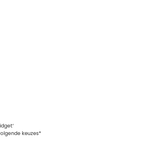
idget’
volgende keuzes*