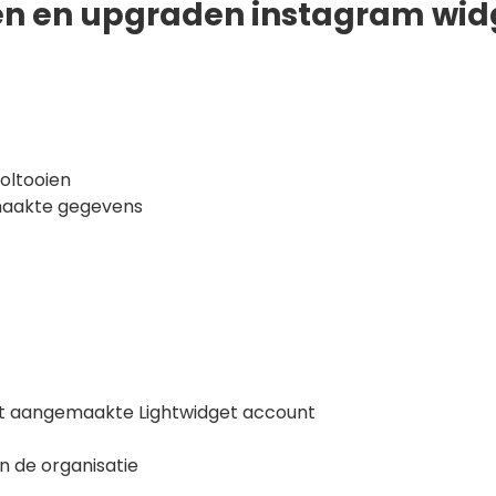
 en upgraden instagram widg
oltooien
emaakte gegevens
t aangemaakte Lightwidget account
n de organisatie