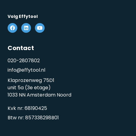
Volg Effytool
Contact
020-2807802
info@effytool.nl
Klaprozenweg 75D1
unit 5a (3e etage)
1033 NN Amsterdam Noord
Kvk nr: 68190425
Btw nr: 857338298B01