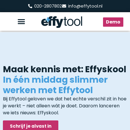
020-2807802
info@effytool.nl
Demo
Maak kennis met: Effyskool
In één middag slimmer
werken met Effytool
Bij Effytool geloven we dat het echte verschil zit in hoe
je werkt – niet alleen wát je doet. Daarom lanceren
we iets nieuws: Effyskool.
Schrijf je alvast in