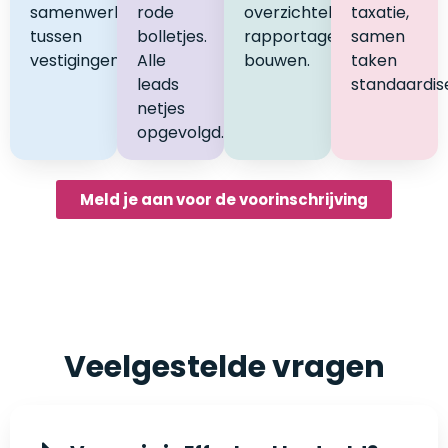
samenwerken
rode
overzichtelijke
taxatie,
tussen
bolletjes.
rapportages
samen
vestigingen
Alle
bouwen.
taken
leads
standaardis
netjes
opgevolgd.
Meld je aan voor de voorinschrijving
Veelgestelde vragen