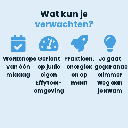
Wat kun je
verwachten?
Workshops
Gericht
Praktisch,
Je gaat
van één
op jullie
energiek
gegarande
middag
eigen
en op
slimmer
Effytool-
maat
weg dan
omgeving
je kwam