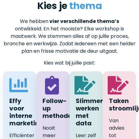
Kies je
thema
We hebben
vier verschillende thema’s
ontwikkeld. En het mooiste? Elke workshop is
maatwerk. We stemmen alles af op jullie proces,
branche en werkwijze. Zodat iedereen met een helder
plan en frisse motivatie de deur uitgaat.
Kies wat bij jullie past:
Effy
Follow-
Slimmer
Taken
voor
up
werken
stroomli
interne
methodes
met
Van
marketing
data
Nooit
advies
Efficiënter
meer
Leer zelf
tot