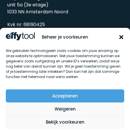
unit 5a (3e etage)
1033 NN Amsterdam Noord
Kvk nr: 68190425
Btw nr: 857338298B01
Beheer je voorkeuren
We gebruiken technologieën zoals cookies om jouw ervaring op
onze website te optimaliseren. Met jouw toestemming kunnen we
gegevens zoals surfgedrag en unieke ID’s verwerken, zodat we je
nog beter van dienst kunnen zijn. Wil je geen toestemming geven
of je toestemming later intrekken? Dan kan het zijn dat sommige
functies niet helemaal naar wens werken.
Algemene voorwaarden
Accepteren
Privacybeleid
Cookiebeleid
Weigeren
Bekijk voorkeuren
© Effytool 2026