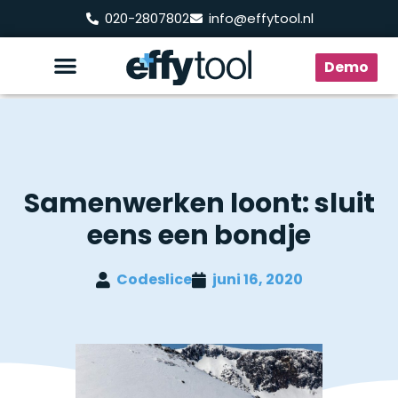
020-2807802
info@effytool.nl
Demo
Samenwerken loont: sluit
eens een bondje
Codeslice
juni 16, 2020