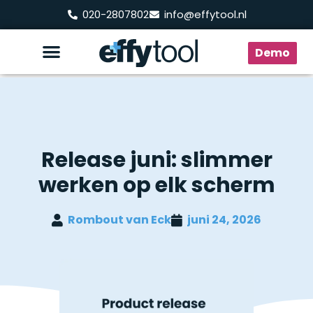
020-2807802
info@effytool.nl
Demo
Release juni: slimmer
werken op elk scherm
Rombout van Eck
juni 24, 2026