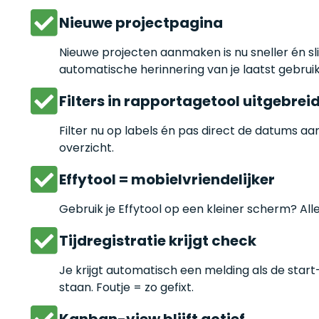
Nieuwe projectpagina
Nieuwe projecten aanmaken is nu sneller én sl
automatische herinnering van je laatst gebrui
Filters in rapportagetool uitgebrei
Filter nu op labels én pas direct de datums aa
overzicht.
Effytool = mobielvriendelijker
Gebruik je Effytool op een kleiner scherm? All
Tijdregistratie krijgt check
Je krijgt automatisch een melding als de star
staan. Foutje = zo gefixt.