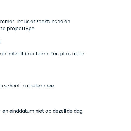
immer. Inclusief zoekfunctie én
kte projecttype.
d
n in hetzelfde scherm. Eén plek, meer
es schaalt nu beter mee.
t- en einddatum niet op dezelfde dag