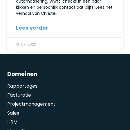
automatisering, Wwft-checks in een paar
klikken en persoonlijk contact dat blijft. Lees het
verhaal van Christel.
Lees verder
13-07-2026
Domeinen
Rapportages
Facturatie
Projectmanagement
Sales
HRM