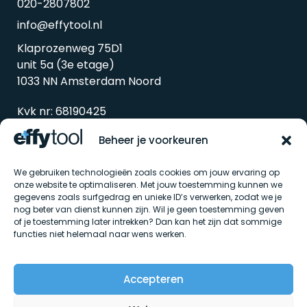
020-2807802
info@effytool.nl
Klaprozenweg 75D1
unit 5a (3e etage)
1033 NN Amsterdam Noord
Kvk nr: 68190425
Btw nr: 857338298B01
Beheer je voorkeuren
We gebruiken technologieën zoals cookies om jouw ervaring op
onze website te optimaliseren. Met jouw toestemming kunnen we
gegevens zoals surfgedrag en unieke ID’s verwerken, zodat we je
nog beter van dienst kunnen zijn. Wil je geen toestemming geven
of je toestemming later intrekken? Dan kan het zijn dat sommige
functies niet helemaal naar wens werken.
Algemene voorwaarden
Accepteren
Privacybeleid
Cookiebeleid