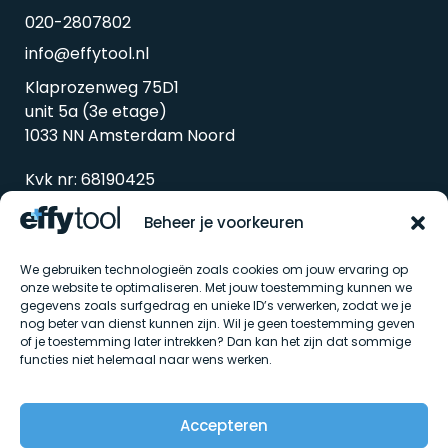
020-2807802
info@effytool.nl
Klaprozenweg 75D1
unit 5a (3e etage)
1033 NN Amsterdam Noord
Kvk nr: 68190425
Btw nr: 857338298B01
Beheer je voorkeuren
We gebruiken technologieën zoals cookies om jouw ervaring op
onze website te optimaliseren. Met jouw toestemming kunnen we
gegevens zoals surfgedrag en unieke ID’s verwerken, zodat we je
nog beter van dienst kunnen zijn. Wil je geen toestemming geven
of je toestemming later intrekken? Dan kan het zijn dat sommige
functies niet helemaal naar wens werken.
Algemene voorwaarden
Accepteren
Privacybeleid