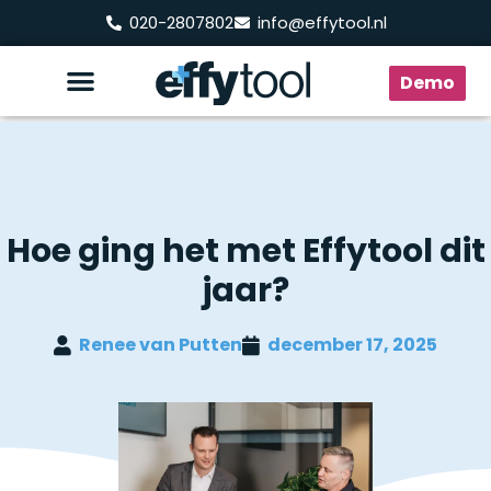
020-2807802
info@effytool.nl
Demo
Hoe ging het met Effytool dit
jaar?
Renee van Putten
december 17, 2025