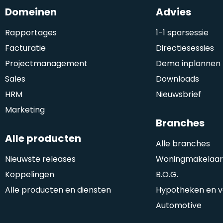
Domeinen
Advies
Rapportages
1-1 sparsessie
Facturatie
Directiesessies
Projectmanagement
Demo inplannen
Sales
Downloads
HRM
Nieuwsbrief
Marketing
Branches
Alle producten
Alle branches
Nieuwste releases
Woningmakelaard
Koppelingen
B.O.G.
Alle producten en diensten
Hypotheken en v
Automotive