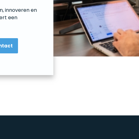
en, innoveren en
ert een
ontact