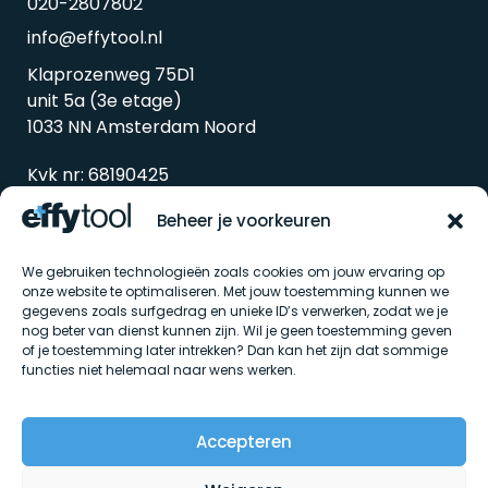
020-2807802
info@effytool.nl
Klaprozenweg 75D1
unit 5a (3e etage)
1033 NN Amsterdam Noord
Kvk nr: 68190425
Btw nr: 857338298B01
Beheer je voorkeuren
We gebruiken technologieën zoals cookies om jouw ervaring op
onze website te optimaliseren. Met jouw toestemming kunnen we
gegevens zoals surfgedrag en unieke ID’s verwerken, zodat we je
nog beter van dienst kunnen zijn. Wil je geen toestemming geven
of je toestemming later intrekken? Dan kan het zijn dat sommige
functies niet helemaal naar wens werken.
Algemene voorwaarden
Accepteren
Privacybeleid
Cookiebeleid