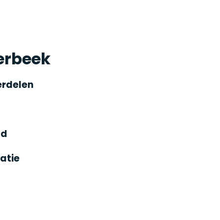
erbeek
erdelen
gd
atie