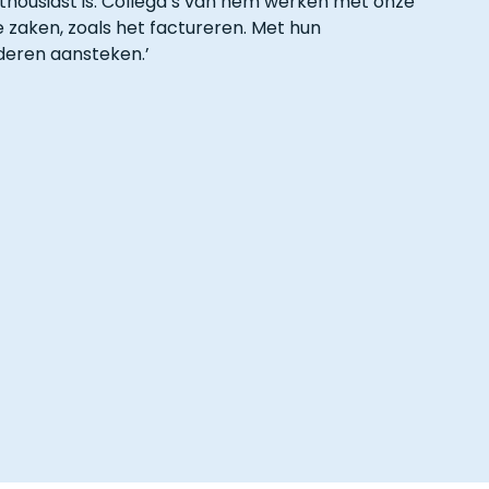
enthousiast is. Collega’s van hem werken met onze
zaken, zoals het factureren. Met hun
eren aansteken.’