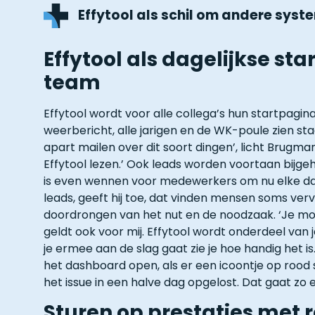
Effytool als schil om andere sys
Effytool als dagelijkse sta
team
Effytool wordt voor alle collega’s hun startpagin
weerbericht, alle jarigen en de WK-poule zien sta
apart mailen over dit soort dingen’, licht Brugma
Effytool lezen.’ Ook leads worden voortaan bijge
is even wennen voor medewerkers om nu elke da
leads, geeft hij toe, dat vinden mensen soms verv
doordrongen van het nut en de noodzaak. ‘Je moe
geldt ook voor mij. Effytool wordt onderdeel van j
je ermee aan de slag gaat zie je hoe handig het is. 
het dashboard open, als er een icoontje op rood s
het issue in een halve dag opgelost. Dat gaat zo e
Sturen op prestaties met r