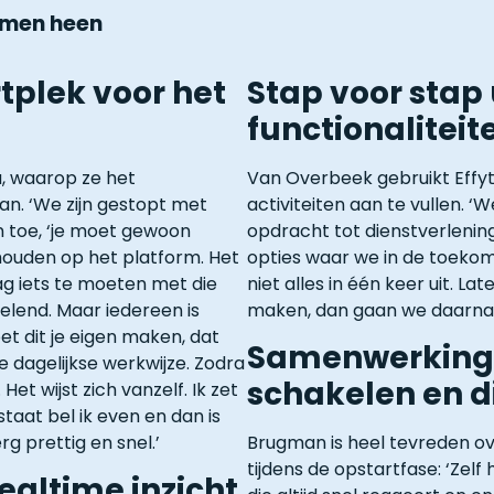
temen heen
rtplek voor het
Stap voor stap
functionaliteit
a, waarop ze het
Van Overbeek gebruikt Effy
an. ‘We zijn gestopt met
activiteiten aan te vullen. ‘W
n toe, ‘je moet gewoon
opdracht tot dienstverlening
houden op het platform. Het
opties waar we in de toeko
g iets te moeten met die
niet alles in één keer uit. 
elend. Maar iedereen is
maken, dan gaan we daarna 
t dit je eigen maken, dat
Samenwerking m
e dagelijkse werkwijze. Zodra
schakelen en di
Het wijst zich vanzelf. Ik zet
taat bel ik even en dan is
rg prettig en snel.’
Brugman is heel tevreden o
tijdens de opstartfase: ‘Zel
ealtime inzicht