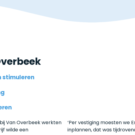
Overbeek
 stimuleren
ng
eren
 bij Van Overbeek werkten
‘Per vestiging moesten we Ex
jf wilde een
inplannen, dat was tijdrovend