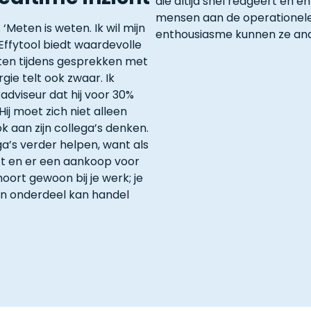
die altijd snel reageert en 
mensen aan de operationele 
eten is weten. Ik wil mijn
enthousiasme kunnen ze and
ffytool biedt waardevolle
ten tijdens gesprekken met
ie telt ook zwaar. Ik
dviseur dat hij voor 30%
 Hij moet zich niet alleen
k aan zijn collega’s denken.
a’s verder helpen, want als
ft en er een aankoop voor
hoort gewoon bij je werk; je
ein onderdeel kan handel