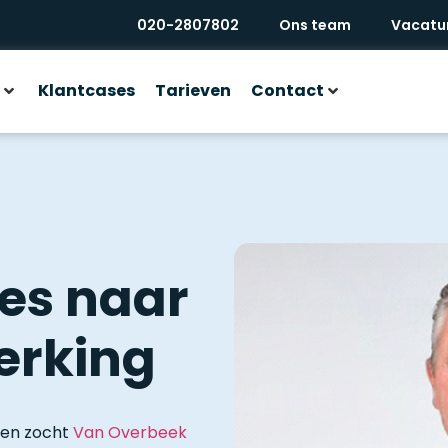
020-2807802
Ons team
Vacatu
Klantcases
Tarieven
Contact
jes naar
erking
den zocht
Van Overbeek