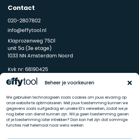
Contact
020-2807802
info@effytool.nl
Klaprozenweg 75D1
unit 5a (3e etage)
1033 NN Amsterdam Noord
Kvk nr: 68190425
Btw nr: 857338298B01
Beheer je voorkeuren
We gebruiken technologieën zoals cookies om jouw ervaring op
onze website te optimaliseren. Met jouw toestemming kunnen we
gegevens zoals surfgedrag en unieke ID’s verwerken, zodat we je
nog beter van dienst kunnen zijn. Wil je geen toestemming geven
of je toestemming later intrekken? Dan kan het zijn dat sommige
functies niet helemaal naar wens werken.